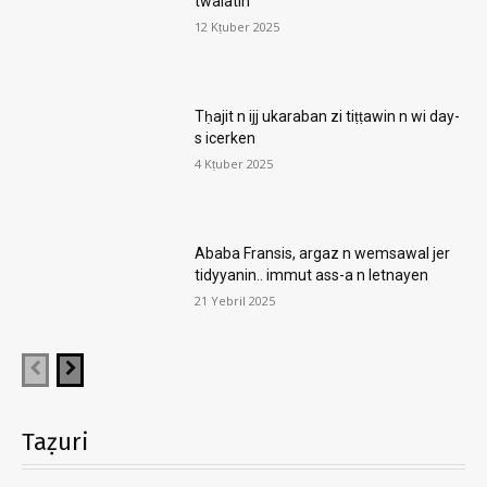
twalatin
12 Kṭuber 2025
Tḥajit n ijj ukaraban zi tiṭṭawin n wi day-
s icerken
4 Kṭuber 2025
Ababa Fransis, argaz n wemsawal jer
tidyyanin.. immut ass-a n letnayen
21 Yebril 2025
Taẓuri