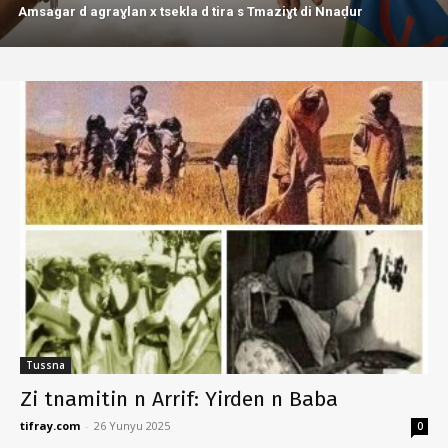
Amsagar d agraɣlan x tsekla d tira s Tmaziɣt di Nnaḍur
Tussna
Zi tnamitin n Arrif: Yirden n Baba
tifray.com
-
26 Yunyu 2025
0