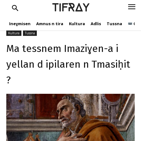
yellan d ipilaren n
TIFRAY
Tmasiḥit ?
Ineɣmisen
Amnus n tira
Kultura
Adlis
Tussna
Ope
C.Andic
24 Ɣuct 2021
863
Kultura
Tussna
Ma tessnem Imaziɣen-a i
yellan d ipilaren n Tmasiḥit
?