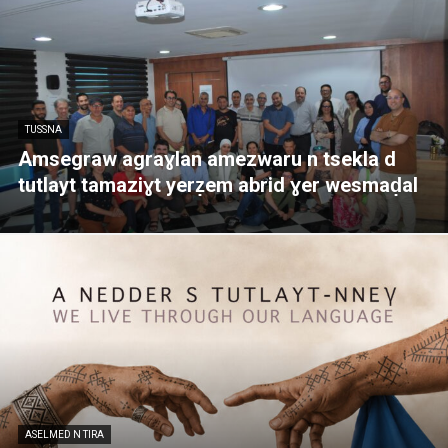
TUSSNA
Amsegraw agraɣlan amezwaru n tsekla d
tutlayt tamaziɣt yerẓem abrid ɣer wesmaḍal
ASELMED N TIRA