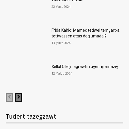
22 Ɣuct 2024
Frida Kahlo: Mamec tedwel temɣart-a
tettwassen aṭṭas deg umaḍal?
13 Ɣuct 2024
Ɛellal Cileḥ.. agrawli n uɣennij amaziɣ
12 Yulyu 2024
Tudert tazegzawt