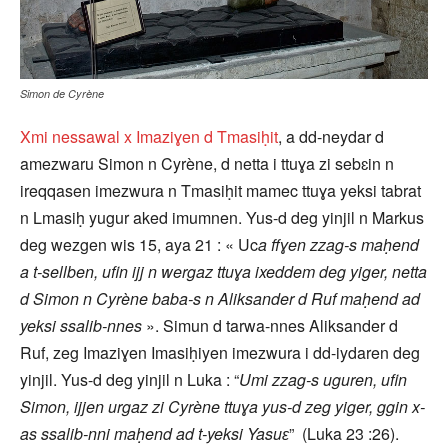
Simon de Cyrène
Xmi nessawal x Imaziɣen d Tmasiḥit
, a dd-neydar d
amezwaru Simon n Cyrène, d netta i ttuɣa zi sebɛin n
ireqqasen imezwura n Tmasiḥit mamec ttuɣa yeksi tabrat
n Lmasiḥ yugur aked imumnen. Yus-d deg yinjil n Markus
deg wezgen wis 15, aya 21 : « Uc
a ffɣen zzag-s maḥend
a t-sellben, ufin ijj n wergaz ttuɣa ixeddem deg yiger, netta
d Simon n Cyrène baba-s n Aliksander d Ruf maḥend ad
yeksi ssalib-nnes
». Simun d tarwa-nnes Aliksander d
Ruf, zeg Imaziɣen Imasiḥiyen imezwura i dd-iydaren deg
yinjil. Yus-d deg yinjil n Luka : “
Umi zzag-s uguren, ufin
Simon, ijjen urgaz zi Cyrène ttuɣa yus-d zeg yiger, ggin x-
as ssalib-nni maḥend ad t-yeksi Yasuɛ
” (Luka 23 :26).