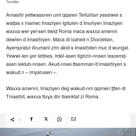
Tertullian
Amasiḥi yettwassnen umi qqaren Tertullian yessiwel s
waṭṭas x mamec Imaziɣen Igitulen d Imuriyen Imaziɣen
waxxa wer ɣer-sen tiwiḍ Roma maca waxxa amenni
dewlen d Imasiḥiyen. Maca di lɛahed n Diocletian,
Ayempraṭur Arumani ẓrin akid-s Imasiḥiten muc d wungal.
Yewwi-ten ɣer leḥbes, irdel-asen tiglizin-nnsen isscemḍ-
asen lektub-nnsen. Akud-nnes ttsemman-tt imasiḥiyen s
wakud n « imɣarusen ».
Waxxa amenni, Imaziɣen deg wakud-nni qqimen ṭṭfen di
Tmasiḥit, waxxa ttuɣa din tiɛenktaf zi Roma.