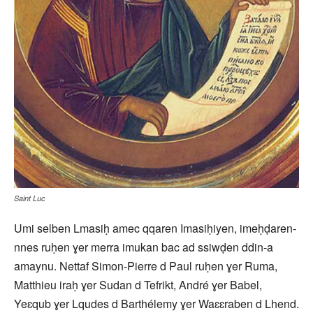
Saint Luc
Umi selben Lmasiḥ amec qqaren Imasiḥiyen, imeḥḍaren-
nnes ruḥen ɣer merra imukan bac ad ssiwḍen ddin-a
amaynu. Nettaf Simon-Pierre d Paul ruḥen ɣer Ruma,
Matthieu iraḥ ɣer Sudan d Tefrikt, André ɣer Babel,
Yeɛqub ɣer Lqudes d Barthélemy ɣer Waɛɛraben d Lhend.