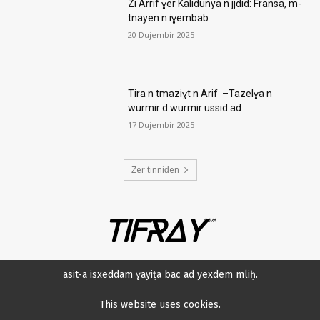
Zi Arrif ɣer Kalidunya n jjdid: Fransa, m-
tnayen n iɣembab
20 Dujembir 2025
Tira n tmaziɣt n Arif –Tazelɣa n
wurmir d wurmir ussid ad
17 Dujembir 2025
Ẓer tinniḍen
TIFRAY
com
asit-a isxeddam ɣayiṭa bac ad yexdem mliḥ.
Amsawaḍ
Datenschutzerklärung
Min neɛna?
Impressum
This website uses cookies.