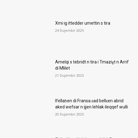
Xmi ig ittedder umettin s tira
24 Dujembir 2025
Amelqi x tebridt n tira i Tmaziɣt n Arrif
di Mlilet
21 Dujembir 2025
Ifellaḥen di Fransa ɛad bellɛen abrid
aked wefsar n ijjen lehlak ileqqef wulli
20 Dujembir 2025