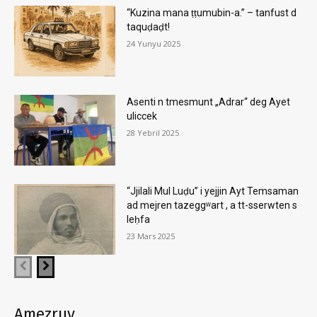
“Kuzina mana ṭṭumubin-a.” – tanfust d
taquḍaḍt!
24 Yunyu 2025
Asenti n tmesmunt „Adrar“ deg Ayet
uliccek
28 Yebril 2025
“Jjilali Mul Luḍu” i yejjin Ayt Temsaman
ad mejren tazeggʷart , a tt-sserwten s
leḥfa
23 Mars 2025
Amezruy