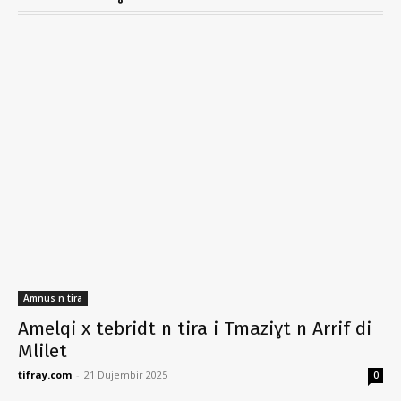
Amnus n tira
Amelqi x tebridt n tira i Tmaziɣt n Arrif di
Mlilet
tifray.com
-
21 Dujembir 2025
0