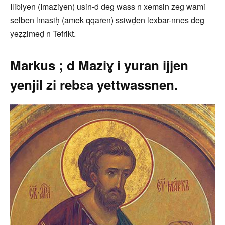
Ilibiyen (Imaziɣen) usin-d deg wass n xemsin zeg wami
selben lmasiḥ (amek qqaren) ssiwḍen lexbar-nnes deg
yeẓẓlmeḍ n Tefrikt.
Markus ; d Maziɣ i yuran ijjen
yenjil zi rebɛa yettwassnen.