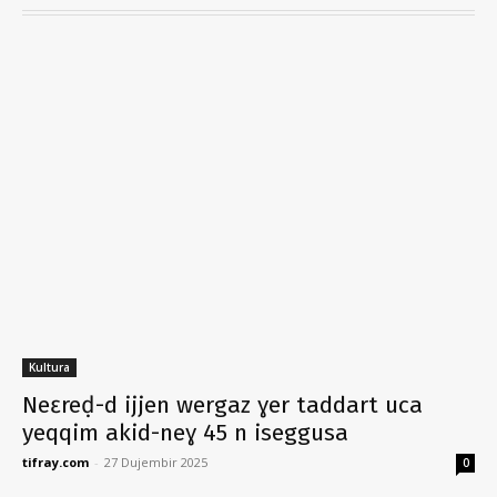
Kultura
Neɛreḍ-d ijjen wergaz ɣer taddart uca
yeqqim akid-neɣ 45 n iseggusa
tifray.com
-
27 Dujembir 2025
0