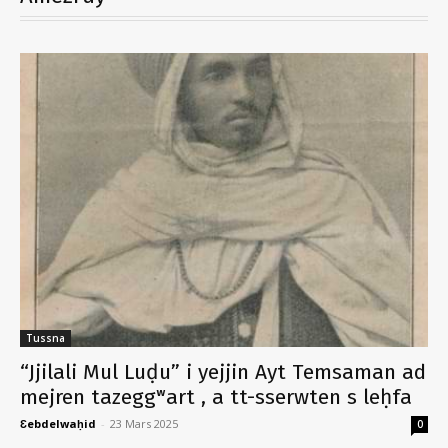
Tussna
“Jjilali Mul Luḍu” i yejjin Ayt Temsaman ad
mejren tazeggʷart , a tt-sserwten s leḥfa
Ɛebdelwaḥid
-
23 Mars 2025
0