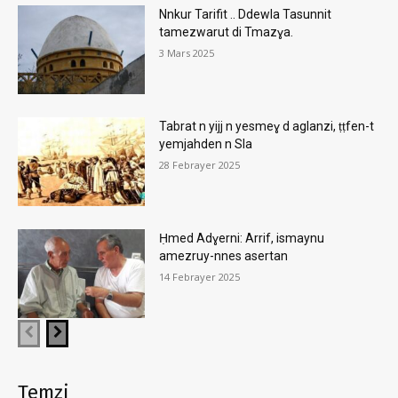
Nnkur Tarifit .. Ddewla Tasunnit
tamezwarut di Tmazɣa.
3 Mars 2025
Tabrat n yijj n yesmeɣ d aglanzi, ṭṭfen-t
yemjahden n Sla
28 Febrayer 2025
Ḥmed Adɣerni: Arrif, ismaynu
amezruy-nnes asertan
14 Febrayer 2025
Temẓi