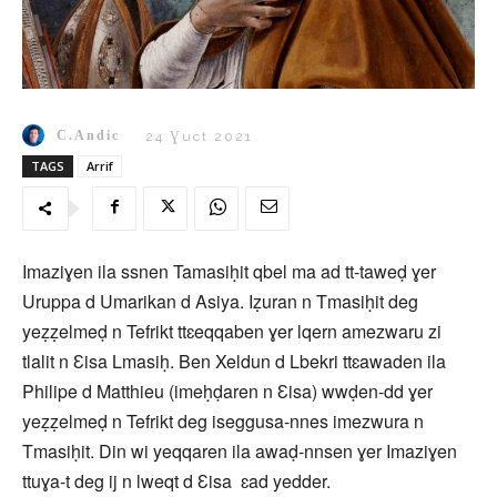
C.Andic
24 Ɣuct 2021
TAGS
Arrif
Imaziɣen ila ssnen Tamasiḥit qbel ma ad tt-taweḍ ɣer
Uruppa d Umarikan d Asiya. Iẓuran n Tmasiḥit deg
yeẓẓelmeḍ n Tefrikt ttɛeqqaben ɣer lqern amezwaru zi
tlalit n Ɛisa Lmasiḥ. Ben Xeldun d Lbekri ttɛawaden ila
Philipe d Matthieu (imeḥḍaren n Ɛisa) wwḍen-dd ɣer
yeẓẓelmeḍ n Tefrikt deg iseggusa-nnes imezwura n
Tmasiḥit. Din wi yeqqaren ila awaḍ-nnsen ɣer Imaziɣen
ttuɣa-t deg ij n lweqt d Ɛisa ɛad yedder.