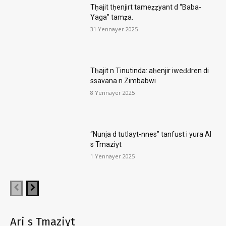
Tḥajit tḥenjirt tameẓẓyant d “Baba-
Yaga” tamẓa.
31 Yennayer 2025
Tḥajit n Tinutinda: aḥenjir iweḍḍren di
ssavana n Zimbabwi
8 Yennayer 2025
“Nunja d tutlayt-nnes” tanfust i yura AI
s Tmaziɣt
1 Yennayer 2025
Ari s Tmaziɣt