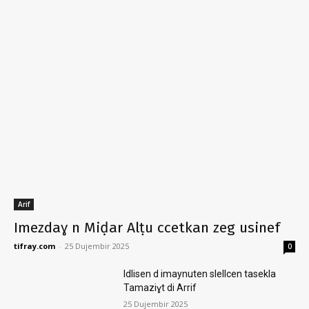
Arif
Imezdaɣ n Miḍar Alṭu ccetkan zeg usinef
tifray.com
-
25 Dujembir 2025
0
Idlisen d imaynuten slellcen tasekla
Tamaziɣt di Arrif
25 Dujembir 2025