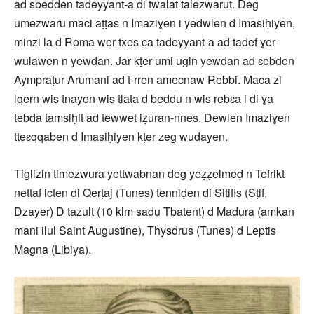
ad sbedden tadeyyant-a di twalat talezwarut. Deg
umezwaru maci aṭṭas n Imaziɣen i yedwlen d Imasiḥiyen,
minzi la d Roma wer txes ca tadeyyant-a ad tadef ɣer
wulawen n yewdan. Jar kṭer umi ugin yewdan ad ɛebden
Aympraṭur Arumani ad t-rren amecnaw Rebbi. Maca zi
lqern wis tnayen wis tlata d beddu n wis rebɛa i di ɣa
tebda tamsiḥit ad tewwet iẓuran-nnes. Dewlen Imaziɣen
tteɛqqaben d Imasiḥiyen kṭer zeg wudayen.
Tiglizin timezwura yettwabnan deg yeẓẓelmeḍ n Tefrikt
nettaf icten di Qerṭaj (Tunes) tenniḍen di Sitifis (Sṭif,
Dzayer) D tazult (10 klm sadu Tbatent) d Madura (amkan
mani ilul Saint Augustine), Thysdrus (Tunes) d Leptis
Magna (Libiya).