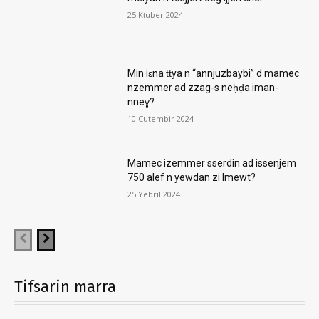
25 Kṭuber 2024
Min iɛna ṭṭya n “annjuzbaybi” d mamec
nzemmer ad zzag-s neḥḍa iman-
nneɣ?
10 Cutembir 2024
Mamec izemmer sserdin ad issenjem
750 alef n yewdan zi lmewt?
25 Yebril 2024
Tifsarin marra