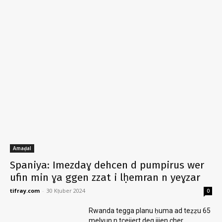
Amaḍal
Spaniya: Imezdaɣ dehcen d pumpirus wer
ufin min ɣa ggen zzat i lḥemran n yeɣzar
tifray.com
-
30 Kṭuber 2024
0
Rwanda tegga planu ḥuma ad teẓẓu 65
melyun n tcejjert deg ijjen cher