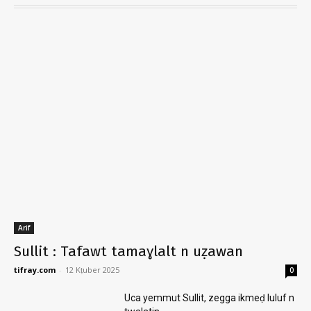
Arif
Sullit : Tafawt tamaɣlalt n uẓawan
tifray.com
-
12 Kṭuber 2025
0
Uca yemmut Sullit, zegga ikmeḍ luluf n