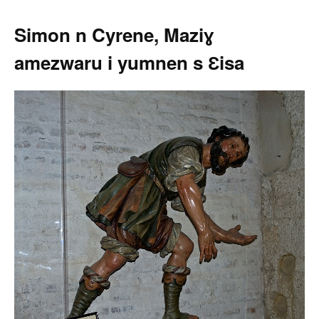
Simon n Cyrene, Maziɣ
amezwaru i yumnen s Ɛisa