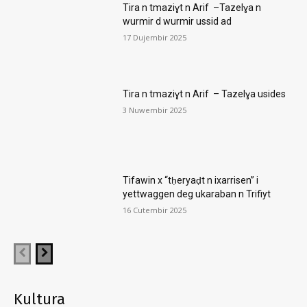
Tira n tmaziɣt n Arif –Tazelɣa n
wurmir d wurmir ussid ad
17 Dujembir 2025
Tira n tmaziɣt n Arif – Tazelɣa usides
3 Nuwembir 2025
Tifawin x “tḥeryaḍt n ixarrisen” i
yettwaggen deg ukaraban n Trifiyt
16 Cutembir 2025
Kultura