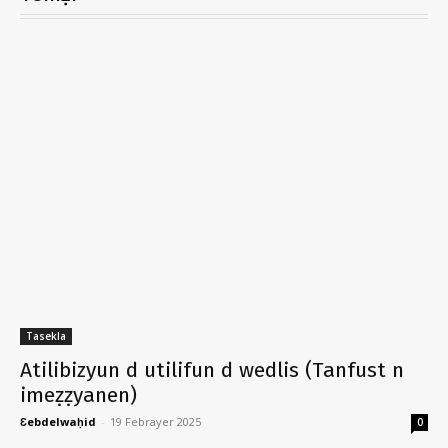
Tasekla
Atilibizyun d utilifun d wedlis (Tanfust n
imeẓẓyanen)
Ɛebdelwaḥid
-
19 Febrayer 2025
0