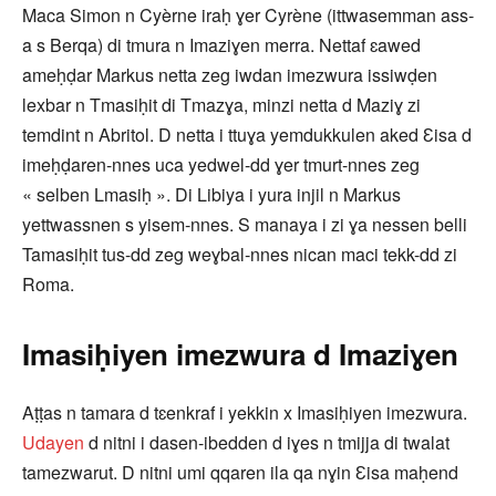
Maca Simon n Cyèrne iraḥ ɣer Cyrène (ittwasemman ass-
a s Berqa) di tmura n Imaziɣen merra. Nettaf ɛawed
ameḥḍar Markus netta zeg iwdan imezwura issiwḍen
lexbar n Tmasiḥit di Tmazɣa, minzi netta d Maziɣ zi
temdint n Abritol. D netta i ttuɣa yemdukkulen aked Ɛisa d
imeḥḍaren-nnes uca yedwel-dd ɣer tmurt-nnes zeg
« selben Lmasiḥ ». Di Libiya i yura injil n Markus
yettwassnen s yisem-nnes. S manaya i zi ɣa nessen belli
Tamasiḥit tus-dd zeg weɣbal-nnes nican maci tekk-dd zi
Roma.
Imasiḥiyen imezwura d Imaziɣen
Aṭṭas n tamara d tɛenkraf i yekkin x Imasiḥiyen imezwura.
Udayen
d nitni i dasen-ibedden d iɣes n tmijja di twalat
tamezwarut. D nitni umi qqaren ila qa nɣin Ɛisa maḥend