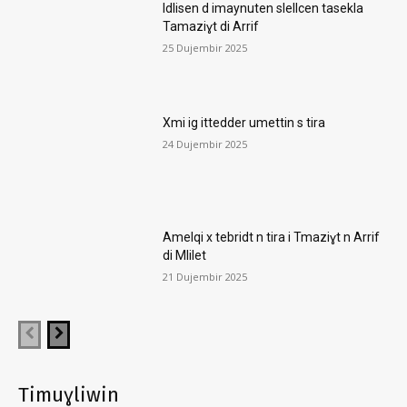
Idlisen d imaynuten slellcen tasekla
Tamaziɣt di Arrif
25 Dujembir 2025
Xmi ig ittedder umettin s tira
24 Dujembir 2025
Amelqi x tebridt n tira i Tmaziɣt n Arrif
di Mlilet
21 Dujembir 2025
Timuɣliwin