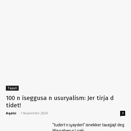
Taẓuri
100 n iseggusa n usuryalism: Jer tirja d
tidet!
Aqelɛi
-
1 Nuwembir 2024
0
“tudert n iɣayden” isnekker taɛejjajt deg
Waɛraben n Lxalij